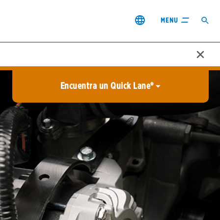
MENU
Encuentra un Quick Lane®
Ciudad o Estado
Ciudad o provincia
USAR MI LOCALIZACIÓN
nos y condiciones
 de Privacidad