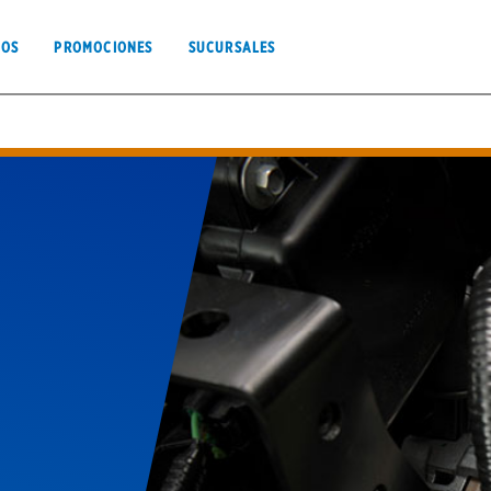
IOS
PROMOCIONES
SUCURSALES
PROMOCIONES
SUCURSALES
Sistema de Aire Acondicionado
Térmi
Alineación y Balanceo
Aviso