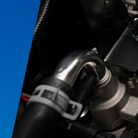
Alternadores y Sistemas Eléctricos
Bandas y Mangueras
Baterías
Cambio de Aceite y Filtro
Frenos
Inspección de Puntos de Seguridad
Lámparas y Focos
Plumas Limpiaparabrisas
Servicio de Transmisión
Sistema de Enfriamiento